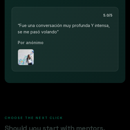
5.0
/5
“
Fue una conversación muy profunda Y intensa,
se me pasó volando
”
Por
anónimo
CHOOSE THE NEXT CLICK
Should you start with mentors,