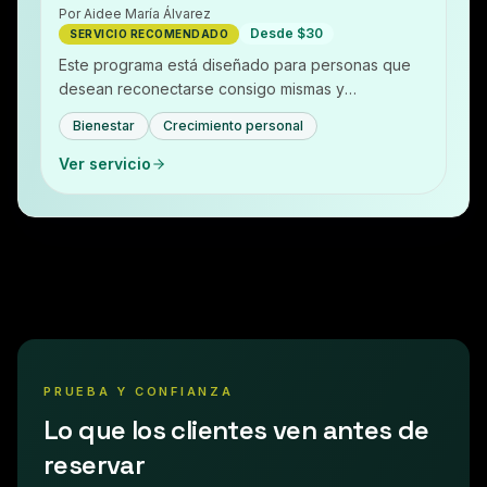
Por
Aidee María Álvarez
Desde $30
SERVICIO RECOMENDADO
Este programa está diseñado para personas que
desean reconectarse consigo mismas y
transformar su vida en diferentes áreas: personal,
Bienestar
Crecimiento personal
emocional y pro…
Ver servicio
PRUEBA Y CONFIANZA
Lo que los clientes ven antes de
reservar