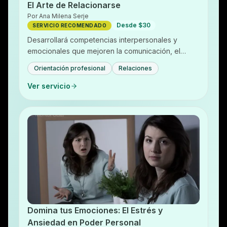
El Arte de Relacionarse
Por
Ana Milena Serje
Desde $30
SERVICIO RECOMENDADO
Desarrollará competencias interpersonales y
emocionales que mejoren la comunicación, el
trabajo en equipo y la capacidad de liderazgo,
Orientación profesional
Relaciones
facilitando un…
Ver servicio
Domina tus Emociones: El Estrés y
Ansiedad en Poder Personal