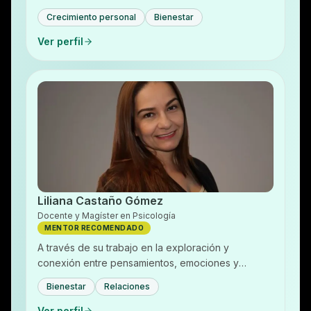
ella. Obtendrás herramientas que hacen parte de
Crecimiento personal
Bienestar
su…
Ver perfil
Liliana Castaño Gómez
Docente y Magíster en Psicología
MENTOR RECOMENDADO
A través de su trabajo en la exploración y
conexión entre pensamientos, emociones y
acciones, utiliza un enfoque empático y basado en
Bienestar
Relaciones
evidencias.
Ver perfil