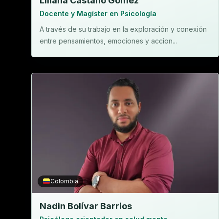
Liliana Castaño Gómez
Docente y Magíster en Psicología
A través de su trabajo en la exploración y conexión
entre pensamientos, emociones y accion...
Colombia
Nadin Bolívar Barrios