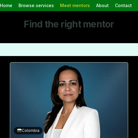
Home
Browse services
Meet mentors
About
Contact
Find the right mentor
specialty, experience, and guidance style to find the support that f
Colombia