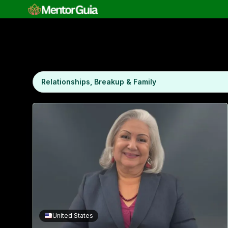
Browse mentors by 
Browse by category
United States