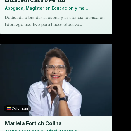
Elizabeth Castro Pertuz
Abogada, Magíster en Educación y me...
Dedicada a brindar asesoría y asistencia técnica en
liderazgo asertivo para hacer efectiva...
Colombia
Mariela Fortich Colina