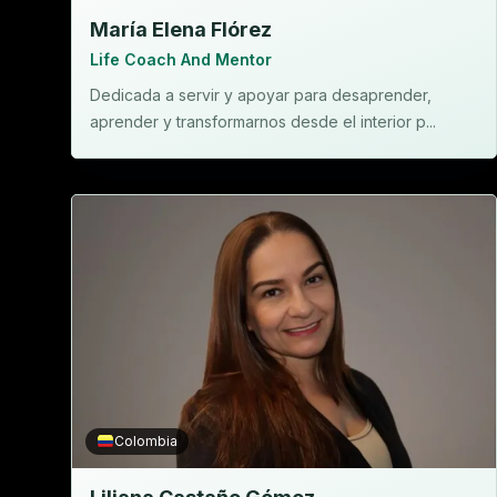
María Elena Flórez
Life Coach And Mentor
Dedicada a servir y apoyar para desaprender,
aprender y transformarnos desde el interior p...
Colombia