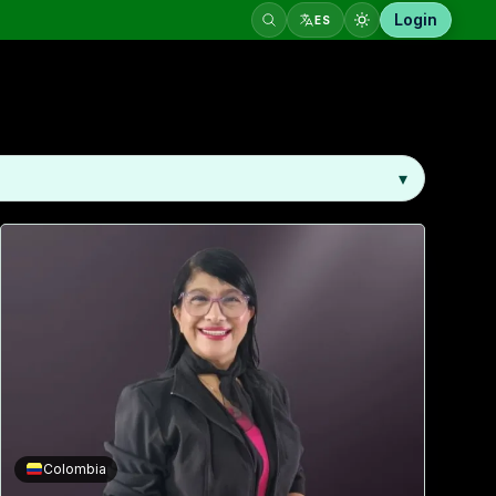
Login
ES
its your next step.
▾
Colombia