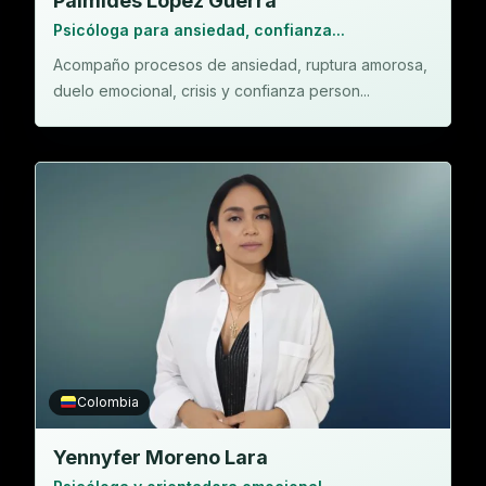
Palmides López Guerra
Psicóloga para ansiedad, confianza...
Acompaño procesos de ansiedad, ruptura amorosa,
duelo emocional, crisis y confianza person...
Colombia
Yennyfer Moreno Lara