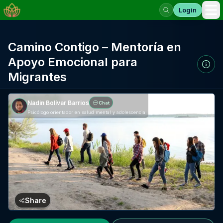
Login
Op
Camino Contigo – Mentoría en
Apoyo Emocional para
Migrantes
Nadin Bolívar Barrios
Chat
Psicólogo orientador en salud mental y adolescencia
Share