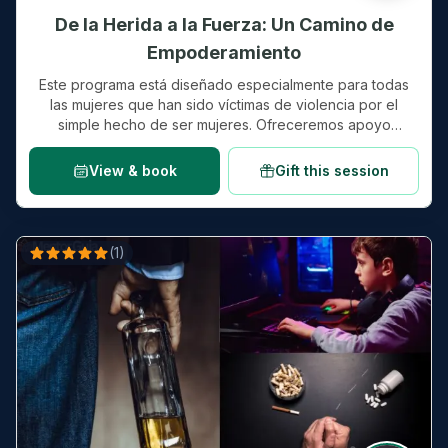
De la Herida a la Fuerza: Un Camino de
Empoderamiento
Este programa está diseñado especialmente para todas
las mujeres que han sido víctimas de violencia por el
simple hecho de ser mujeres. Ofreceremos apoyo
emocional y herramientas…
View & book
Gift this session
(
1
)