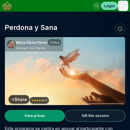
Login
Op
Perdona y Sana
María Elena Flórez
Chat
Life Coach And Mentor
Share
5.0
View prices
Gift this session
Este programa se centra en apoyar al participante con