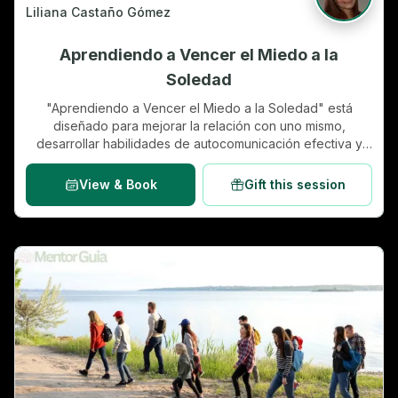
Liliana Castaño Gómez
Aprendiendo a Vencer el Miedo a la
Soledad
"Aprendiendo a Vencer el Miedo a la Soledad" está
diseñado para mejorar la relación con uno mismo,
desarrollar habilidades de autocomunicación efectiva y
reducir el estrés emocional asociado con la soledad.
Facilita la toma de decisiones desde la paz interior y
View & Book
Gift this session
fomenta el desarr…