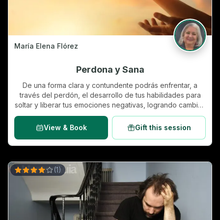
María Elena Flórez
Perdona y Sana
De una forma clara y contundente podrás enfrentar, a
través del perdón, el desarrollo de tus habilidades para
soltar y liberar tus emociones negativas, logrando cambios
en los paradigmas que limitaban tu vida. Aprenderás lo
importante de la toma de decisiones y, por ende, la aut…
View & Book
Gift this session
(
1
)