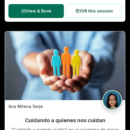
través de sesiones dinámicas y personalizadas. Los
usuarios aprenderán a identificar sus fortalezas, superar
View & Book
Gift this session
sus limita…
Ana Milena Serje
Cuidando a quienes nos cuidan
"Cuidando a quienes cuidan" es un programa de apoyo