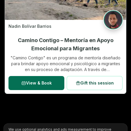
Nadin Bolívar Barrios
Camino Contigo – Mentoría en Apoyo
Emocional para Migrantes
"Camino Contigo" es un programa de mentoría diseñado
para brindar apoyo emocional y psicológico a migrantes
en su proceso de adaptación. A través de
acompañamiento personalizado, se les ayuda a gestionar
el duelo migratorio, reducir la ansiedad y fortalecer su
View & Book
Gift this session
bienestar mental.…
We use optional analytics and ads measurement to improve